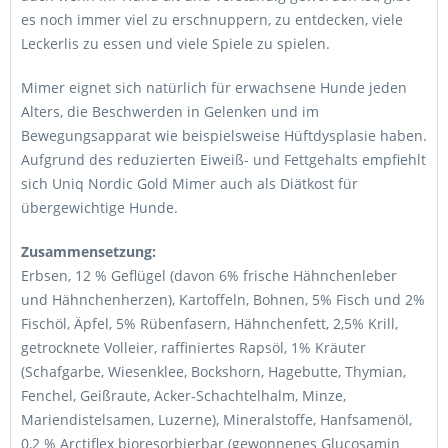
es noch immer viel zu erschnuppern, zu entdecken, viele
Leckerlis zu essen und viele Spiele zu spielen.
Mimer eignet sich natürlich für erwachsene Hunde jeden
Alters, die Beschwerden in Gelenken und im
Bewegungsapparat wie beispielsweise Hüftdysplasie haben.
Aufgrund des reduzierten Eiweiß- und Fettgehalts empfiehlt
sich Uniq Nordic Gold Mimer auch als Diätkost für
übergewichtige Hunde.
Zusammensetzung:
Erbsen, 12 % Geflügel (davon 6% frische Hähnchenleber
und Hähnchenherzen), Kartoffeln, Bohnen, 5% Fisch und 2%
Fischöl, Äpfel, 5% Rübenfasern, Hähnchenfett, 2,5% Krill,
getrocknete Volleier, raffiniertes Rapsöl, 1% Kräuter
(Schafgarbe, Wiesenklee, Bockshorn, Hagebutte, Thymian,
Fenchel, Geißraute, Acker-Schachtelhalm, Minze,
Mariendistelsamen, Luzerne), Mineralstoffe, Hanfsamenöl,
0,2 % Arctiflex bioresorbierbar (gewonnenes Glucosamin