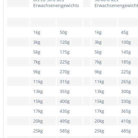
Erwachsenengewichts
Erwachsenengewich
1kg
50g
1kg
45g
3kg
120g
3kg
100g
5kg
175g
5kg
145g
7kg
225g
7kg
185g
9kg
270g
9kg
225g
11kg
315g
11kg
265g
13kg
355g
13kg
300g
15kg
400g
15kg
330g
17kg
435g
17kg
365g
20kg
495g
20kg
410g
25kg
585g
25kg
485g