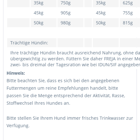
35kg
750g
35kg
625g
45kg
905g
45kg
755g
50kg
980g
50kg
815g
Trächtige Hündin:
Ihre trächtige Hündin braucht ausreichend Nahrung, ohne d
übergewichtig zu werden. Füttern Sie daher FREJA in einer M
zwei- bis dreimal der Tagesration wie bei IDUN/SIF angegeben
Hinweis:
Bitte beachten Sie, dass es sich bei den angegebenen
Futtermengen um reine Empfehlungen handelt, bitte
passen Sie die Menge entsprechend der Aktivität, Rasse,
Stoffwechsel Ihres Hundes an.
Bitte stellen Sie Ihrem Hund immer frisches Trinkwasser zur
Verfügung.