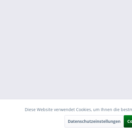
Diese Website verwendet Cookies, um Ihnen die bestmö
Funktionale
Datenschutzeinstellungen
Co
Tracking