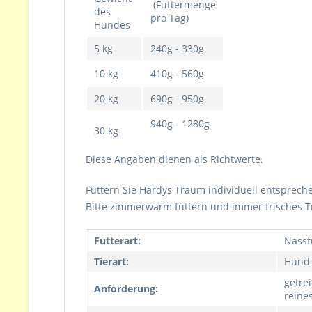
(Futtermenge
des
pro Tag)
Hundes
5 kg
240g - 330g
10 kg
410g - 560g
20 kg
690g - 950g
940g - 1280g
30 kg
Diese Angaben dienen als Richtwerte.
Füttern Sie Hardys Traum individuell entspreche
Bitte zimmerwarm füttern und immer frisches Tr
Futterart:
Nassf
Tierart:
Hund
getrei
Anforderung:
reines