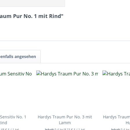
aum Pur No. 1 mit Rind"
enfalls angesehen
ensitiv No. 1
Hardys Traum Pur No. 3 mit
Hardys Traum 
Rind
Lamm
H
7,48 € * / 1 kg)
Inhalt
0.4 kg
(8,23 € * / 1 kg)
Inhalt
0.4 kg