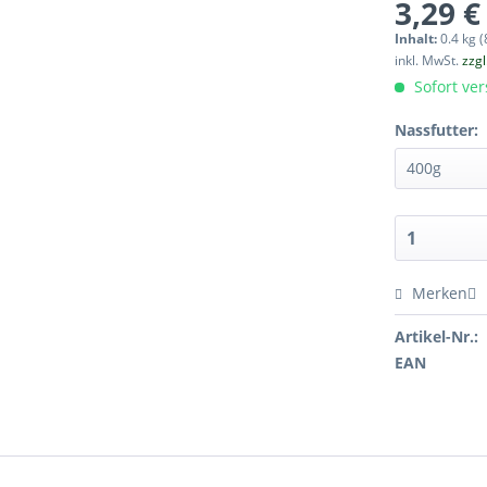
3,29 €
Inhalt:
0.4 kg (
inkl. MwSt.
zzg
Sofort ver
Nassfutter:
Merken
Artikel-Nr.:
EAN