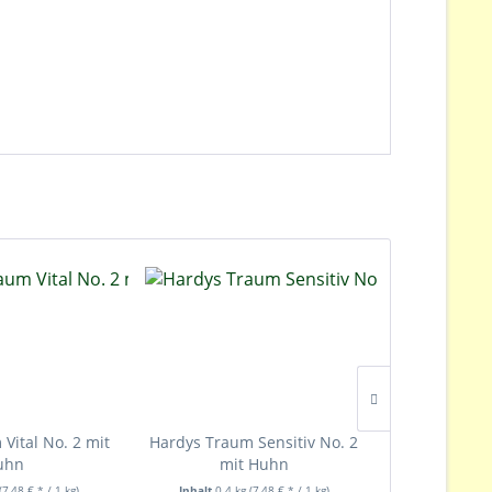
Vital No. 2 mit
Hardys Traum Sensitiv No. 2
Hardys Trau
uhn
mit Huhn
mi
(7,48 € * / 1 kg)
Inhalt
0.4 kg
(7,48 € * / 1 kg)
Inhalt
0.4 