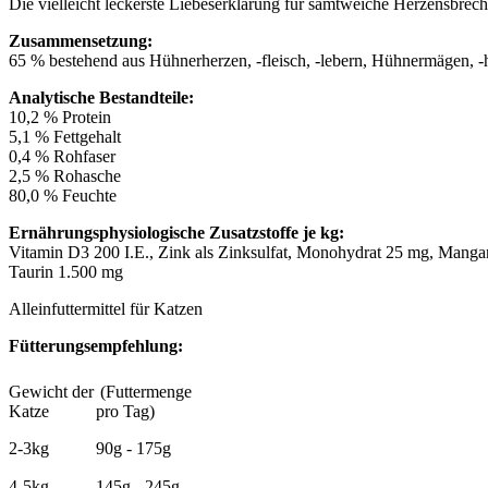
Die vielleicht leckerste Liebeserklärung für samtweiche Herzensbrech
Zusammensetzung:
65 % bestehend aus Hühnerherzen, -fleisch, -lebern, Hühnermägen, -
Analytische Bestandteile:
10,2 % Protein
5,1 % Fettgehalt
0,4 % Rohfaser
2,5 % Rohasche
80,0 % Feuchte
Ernährungsphysiologische Zusatzstoffe je kg:
Vitamin D3 200 I.E., Zink als Zinksulfat, Monohydrat 25 mg, Mangan 
Taurin 1.500 mg
Alleinfuttermittel für Katzen
Fütterungsempfehlung:
Gewicht der
(Futtermenge
Katze
pro Tag)
2-3kg
90g - 175g
4-5kg
145g - 245g