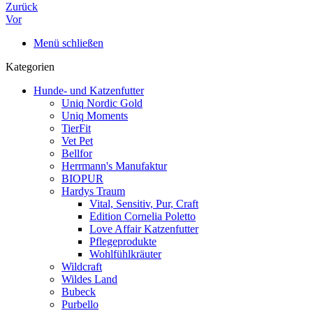
Zurück
Vor
Menü schließen
Kategorien
Hunde- und Katzenfutter
Uniq Nordic Gold
Uniq Moments
TierFit
Vet Pet
Bellfor
Herrmann's Manufaktur
BIOPUR
Hardys Traum
Vital, Sensitiv, Pur, Craft
Edition Cornelia Poletto
Love Affair Katzenfutter
Pflegeprodukte
Wohlfühlkräuter
Wildcraft
Wildes Land
Bubeck
Purbello