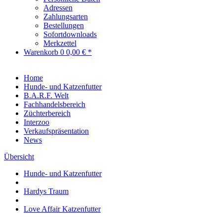
Adressen
Zahlungsarten
Bestellungen
Sofortdownloads
Merkzettel
Warenkorb
0
0,00 € *
Home
Hunde- und Katzenfutter
B.A.R.F. Welt
Fachhandelsbereich
Züchterbereich
Interzoo
Verkaufspräsentation
News
Übersicht
Hunde- und Katzenfutter
Hardys Traum
Love Affair Katzenfutter