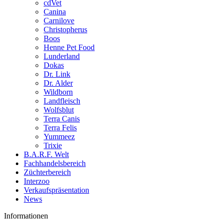
cdVet
Canina
Carnilove
Christopherus
Boos
Henne Pet Food
Lunderland
Dokas
Dr. Link
Dr. Alder
Wildborn
Landfleisch
Wolfsblut
Terra Canis
Terra Felis
Yummeez
Trixie
B.A.R.F. Welt
Fachhandelsbereich
Züchterbereich
Interzoo
Verkaufspräsentation
News
Informationen