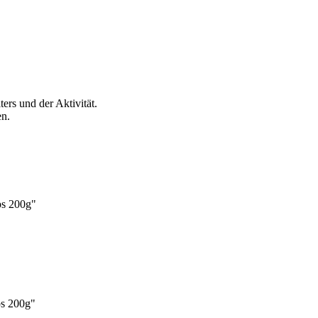
ers und der Aktivität.
en.
ps 200g"
s 200g"