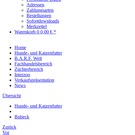
Adressen
Zahlungsarten
Bestellungen
Sofortdownloads
Merkzettel
Warenkorb
0
0,00 € *
Home
Hunde- und Katzenfutter
B.A.R.F. Welt
Fachhandelsbereich
Züchterbereich
Interzoo
Verkaufspräsentation
News
Übersicht
Hunde- und Katzenfutter
Bubeck
Zurück
Vor