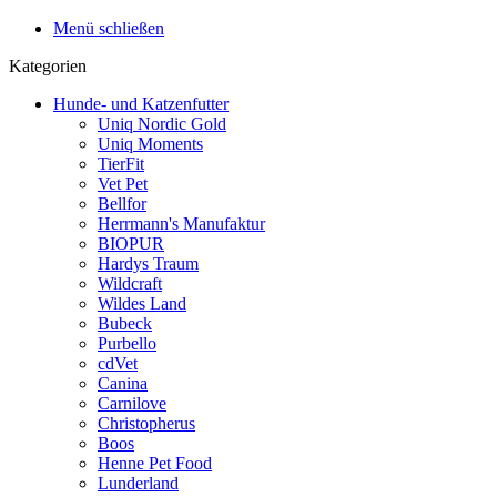
Menü schließen
Kategorien
Hunde- und Katzenfutter
Uniq Nordic Gold
Uniq Moments
TierFit
Vet Pet
Bellfor
Herrmann's Manufaktur
BIOPUR
Hardys Traum
Wildcraft
Wildes Land
Bubeck
Purbello
cdVet
Canina
Carnilove
Christopherus
Boos
Henne Pet Food
Lunderland