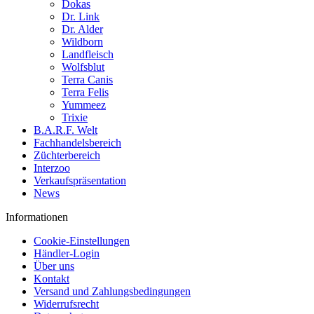
Dokas
Dr. Link
Dr. Alder
Wildborn
Landfleisch
Wolfsblut
Terra Canis
Terra Felis
Yummeez
Trixie
B.A.R.F. Welt
Fachhandelsbereich
Züchterbereich
Interzoo
Verkaufspräsentation
News
Informationen
Cookie-Einstellungen
Händler-Login
Über uns
Kontakt
Versand und Zahlungsbedingungen
Widerrufsrecht