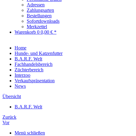
Adressen
Zahlungsarten
Bestellungen
Sofortdownloads
Merkzettel
Warenkorb
0
0,00 € *
Home
Hunde- und Katzenfutter
B.A.R.F. Welt
Fachhandelsbereich
Züchterbereich
Interzoo
Verkaufspräsentation
News
Übersicht
B.A.R.F. Welt
Zurück
Vor
Menü schließen